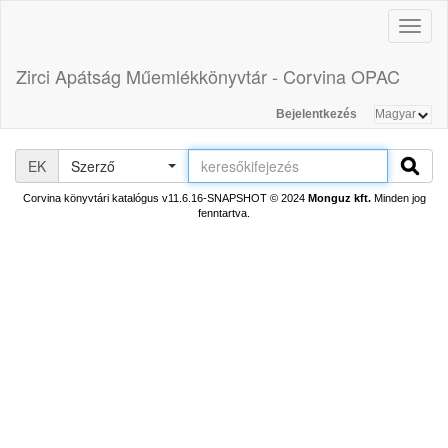
Toggl
naviga
Zirci Apátság Műemlékkönyvtár - Corvina OPAC
Bejelentkezés
EK
Szerző
Corvina könyvtári katalógus v11.6.16-SNAPSHOT
© 2024
Monguz kft.
Minden jog
fenntartva.