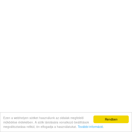
Ezen a webhelyen sütiket használunk az oldalak megfelelő
Rendben
működése érdekében. A sütik tárolására vonatkozó beállítások
megváltoztatása nélkül, ön elfogadja a használatukat.
További információ
.