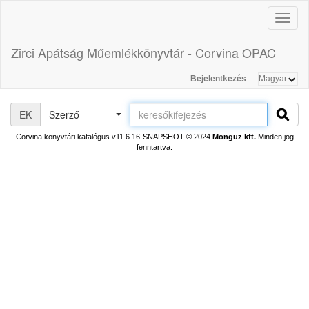
Toggl
naviga
Zirci Apátság Műemlékkönyvtár - Corvina OPAC
Bejelentkezés
EK
Szerző
Corvina könyvtári katalógus v11.6.16-SNAPSHOT
© 2024
Monguz kft.
Minden jog
fenntartva.