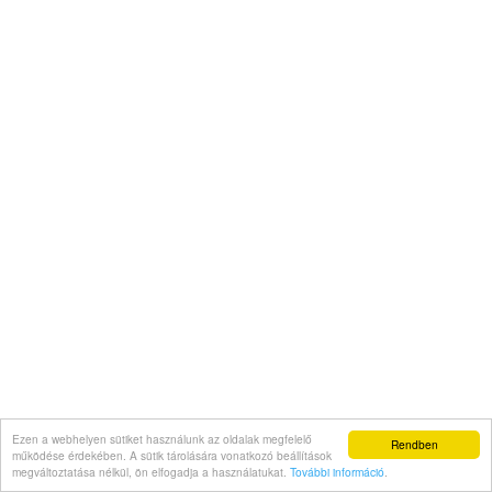
Ezen a webhelyen sütiket használunk az oldalak megfelelő
Rendben
működése érdekében. A sütik tárolására vonatkozó beállítások
megváltoztatása nélkül, ön elfogadja a használatukat.
További információ
.