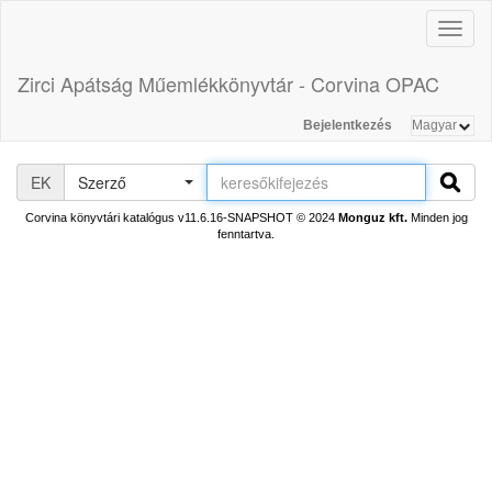
Toggl
naviga
Zirci Apátság Műemlékkönyvtár - Corvina OPAC
Bejelentkezés
EK
Szerző
Corvina könyvtári katalógus v11.6.16-SNAPSHOT
© 2024
Monguz kft.
Minden jog
fenntartva.