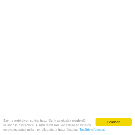
Ezen a webhelyen sütiket használunk az oldalak megfelelő
Rendben
működése érdekében. A sütik tárolására vonatkozó beállítások
megváltoztatása nélkül, ön elfogadja a használatukat.
További információ
.