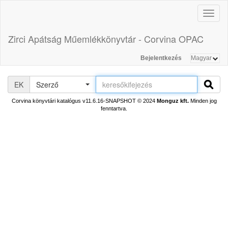
Toggl
naviga
Zirci Apátság Műemlékkönyvtár - Corvina OPAC
Bejelentkezés
EK
Szerző
Corvina könyvtári katalógus v11.6.16-SNAPSHOT
© 2024
Monguz kft.
Minden jog
fenntartva.