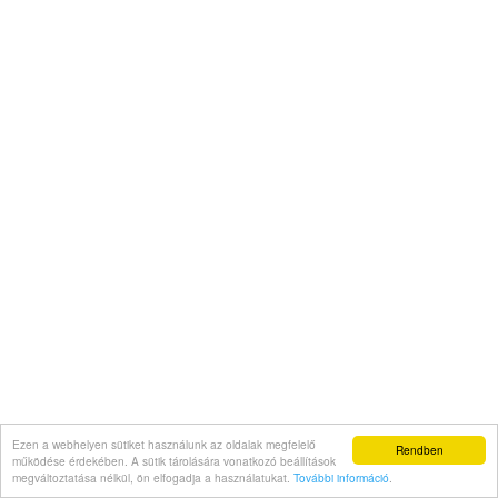
Ezen a webhelyen sütiket használunk az oldalak megfelelő
Rendben
működése érdekében. A sütik tárolására vonatkozó beállítások
megváltoztatása nélkül, ön elfogadja a használatukat.
További információ
.