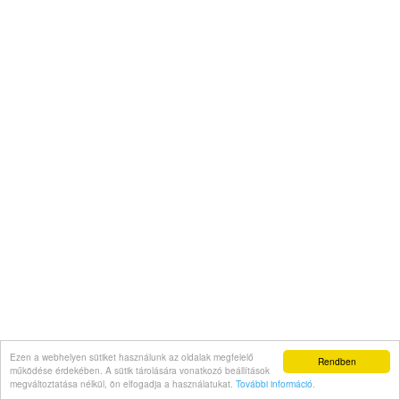
Ezen a webhelyen sütiket használunk az oldalak megfelelő
Rendben
működése érdekében. A sütik tárolására vonatkozó beállítások
megváltoztatása nélkül, ön elfogadja a használatukat.
További információ
.