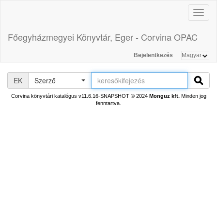
Toggl
naviga
Főegyházmegyei Könyvtár, Eger - Corvina OPAC
Bejelentkezés
EK
Szerző
Corvina könyvtári katalógus v11.6.16-SNAPSHOT
© 2024
Monguz kft.
Minden jog
fenntartva.