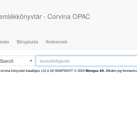
űemlékkönyvtár - Corvina OPAC
resés
Böngészés
Kedvencek
Szerző
Corvina könyvtári katalógus v11.6.16-SNAPSHOT
© 2024
Monguz kft.
Minden jog fenntartva