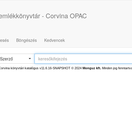
űemlékkönyvtár - Corvina OPAC
resés
Böngészés
Kedvencek
Szerző
Corvina könyvtári katalógus v11.6.16-SNAPSHOT
© 2024
Monguz kft.
Minden jog fenntartva