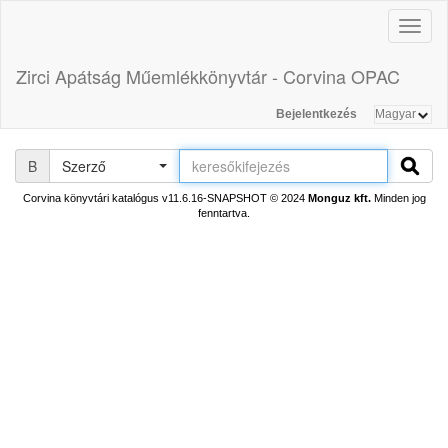
Toggl
naviga
Zirci Apátság Műemlékkönyvtár - Corvina OPAC
Bejelentkezés
B
Szerző
Corvina könyvtári katalógus v11.6.16-SNAPSHOT
© 2024
Monguz kft.
Minden jog
fenntartva.