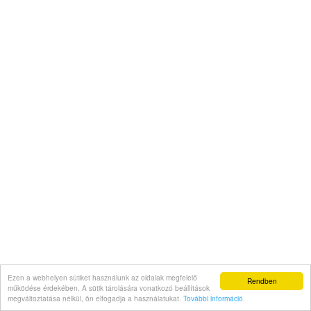
Ezen a webhelyen sütiket használunk az oldalak megfelelő
Rendben
működése érdekében. A sütik tárolására vonatkozó beállítások
megváltoztatása nélkül, ön elfogadja a használatukat.
További információ
.