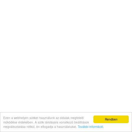
Ezen a webhelyen sütiket használunk az oldalak megfelelő
Rendben
működése érdekében. A sütik tárolására vonatkozó beállítások
megváltoztatása nélkül, ön elfogadja a használatukat.
További információ
.