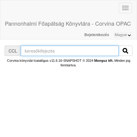
Toggl
naviga
Pannonhalmi Főapátság Könyvtára - Corvina OPAC
Bejelentkezés
CCL
Corvina könyvtári katalógus v11.6.16-SNAPSHOT
© 2024
Monguz kft.
Minden jog
fenntartva.