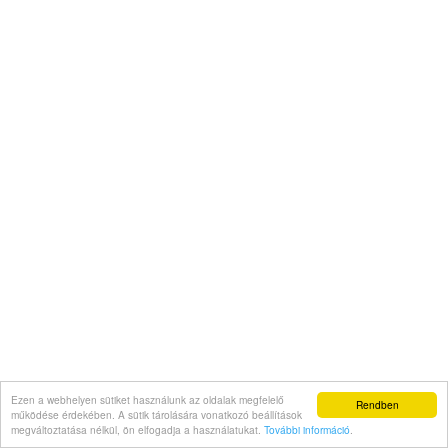
Ezen a webhelyen sütiket használunk az oldalak megfelelő
Rendben
működése érdekében. A sütik tárolására vonatkozó beállítások
megváltoztatása nélkül, ön elfogadja a használatukat.
További információ
.