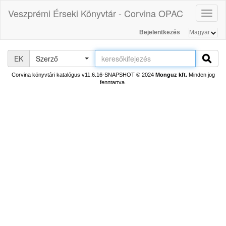
Veszprémi Érseki Könyvtár - Corvina OPAC
Toggl
naviga
Bejelentkezés
EK
Szerző
Corvina könyvtári katalógus v11.6.16-SNAPSHOT
© 2024
Monguz kft.
Minden jog
fenntartva.