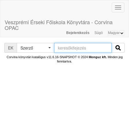
Toggl
naviga
Veszprémi Érseki Főiskola Könyvtára - Corvina
OPAC
Bejelentkezés
Súgó
EK
Szerző
Corvina könyvtári katalógus v11.6.16-SNAPSHOT
© 2024
Monguz kft.
Minden jog
fenntartva.