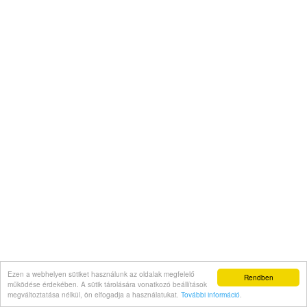
Ezen a webhelyen sütiket használunk az oldalak megfelelő
Rendben
működése érdekében. A sütik tárolására vonatkozó beállítások
megváltoztatása nélkül, ön elfogadja a használatukat.
További információ
.