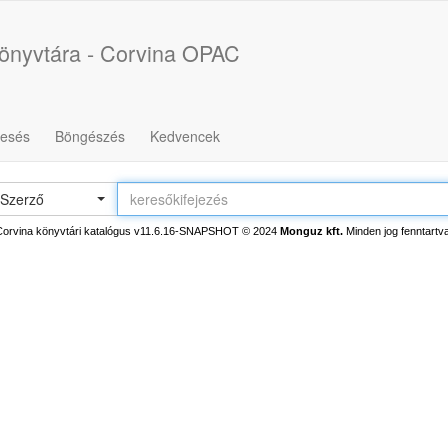
könyvtára - Corvina OPAC
resés
Böngészés
Kedvencek
Szerző
Corvina könyvtári katalógus v11.6.16-SNAPSHOT
© 2024
Monguz kft.
Minden jog fenntartva