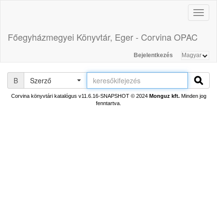
Toggl
naviga
Főegyházmegyei Könyvtár, Eger - Corvina OPAC
Bejelentkezés
B
Szerző
Corvina könyvtári katalógus v11.6.16-SNAPSHOT
© 2024
Monguz kft.
Minden jog
fenntartva.