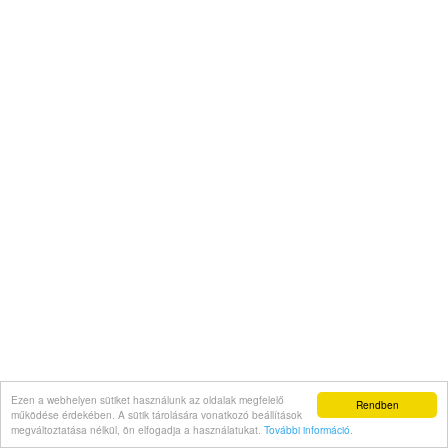
Ezen a webhelyen sütiket használunk az oldalak megfelelő
Rendben
működése érdekében. A sütik tárolására vonatkozó beállítások
megváltoztatása nélkül, ön elfogadja a használatukat.
További információ
.