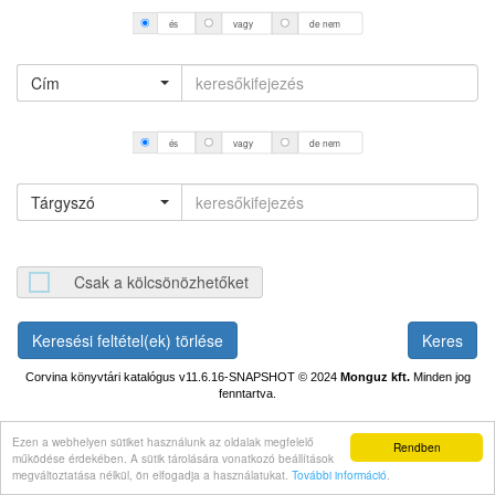
és
vagy
de nem
Cím
és
vagy
de nem
Tárgyszó
Csak a kölcsönözhetőket
Keresési feltétel(ek) törlése
Corvina könyvtári katalógus v11.6.16-SNAPSHOT
© 2024
Monguz kft.
Minden jog
fenntartva.
Ezen a webhelyen sütiket használunk az oldalak megfelelő
Rendben
működése érdekében. A sütik tárolására vonatkozó beállítások
megváltoztatása nélkül, ön elfogadja a használatukat.
További információ
.