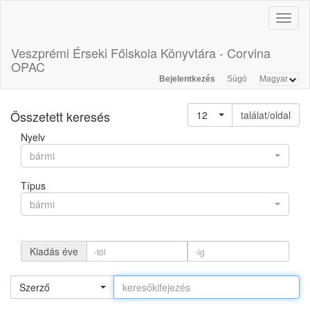
Toggl
naviga
Veszprémi Érseki Főiskola Könyvtára - Corvina
OPAC
Bejelentkezés
Súgó
Összetett keresés
12
találat/oldal
Nyelv
bármi
Típus
bármi
Kiadás éve
Szerző