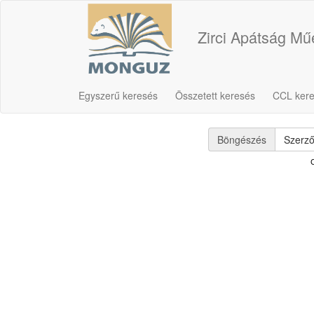
Zirci Apátság M
Egyszerű keresés
Összetett keresés
CCL ker
Böngészés
Szerz