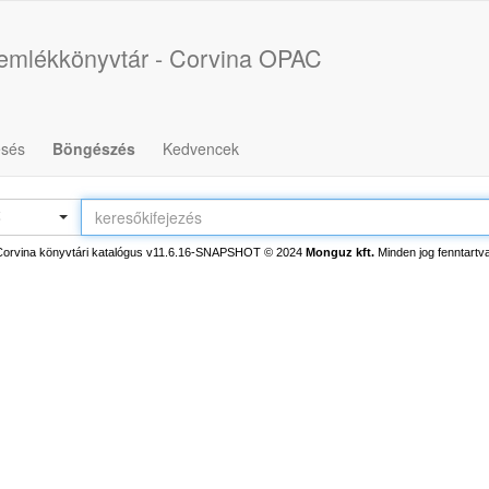
űemlékkönyvtár - Corvina OPAC
esés
Böngészés
Kedvencek
ő
Corvina könyvtári katalógus v11.6.16-SNAPSHOT
© 2024
Monguz kft.
Minden jog fenntartva