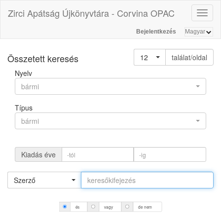
Zirci Apátság Újkönyvtára - Corvina OPAC
Toggl
naviga
Bejelentkezés
Összetett keresés
12
találat/oldal
Nyelv
bármi
Típus
bármi
Kiadás éve
Szerző
és
vagy
de nem