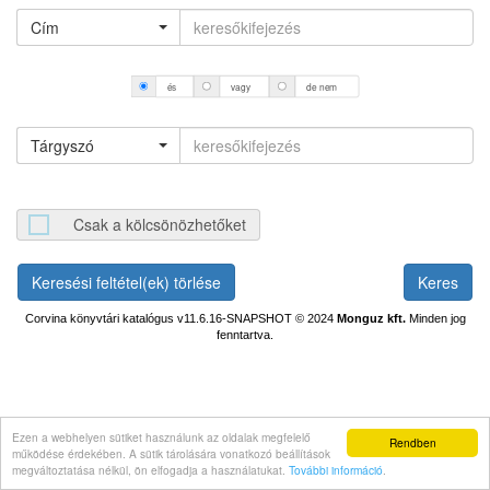
Cím
és
vagy
de nem
Tárgyszó
Csak a kölcsönözhetőket
Keresési feltétel(ek) törlése
Corvina könyvtári katalógus v11.6.16-SNAPSHOT
© 2024
Monguz kft.
Minden jog
fenntartva.
Ezen a webhelyen sütiket használunk az oldalak megfelelő
Rendben
működése érdekében. A sütik tárolására vonatkozó beállítások
megváltoztatása nélkül, ön elfogadja a használatukat.
További információ
.