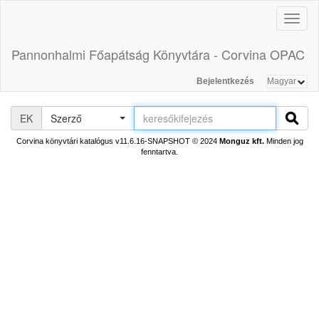
Toggl
naviga
Pannonhalmi Főapátság Könyvtára - Corvina OPAC
Bejelentkezés
EK
Szerző
Corvina könyvtári katalógus v11.6.16-SNAPSHOT
© 2024
Monguz kft.
Minden jog
fenntartva.