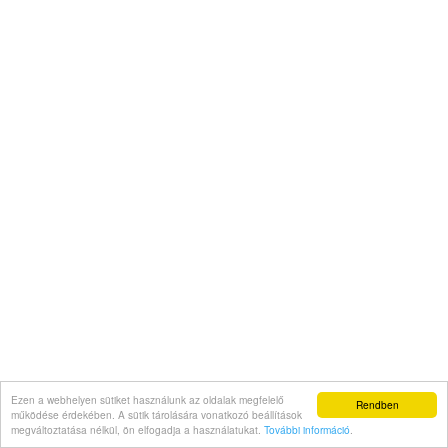
Ezen a webhelyen sütiket használunk az oldalak megfelelő
Rendben
működése érdekében. A sütik tárolására vonatkozó beállítások
megváltoztatása nélkül, ön elfogadja a használatukat.
További információ
.