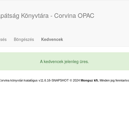
pátság Könyvtára - Corvina OPAC
esés
Böngészés
Kedvencek
A kedvencek jelenleg üres.
Corvina könyvtári katalógus v11.6.16-SNAPSHOT
© 2024
Monguz kft.
Minden jog fenntartva